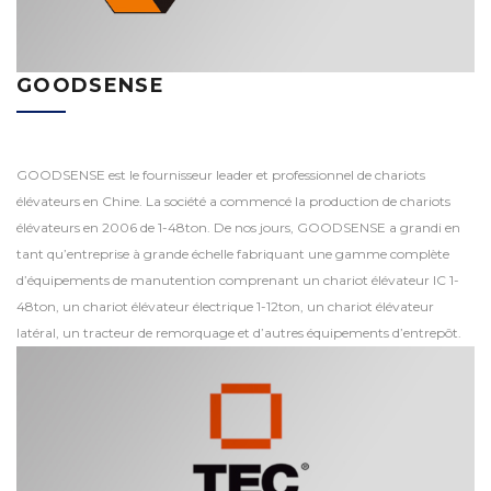
GOODSENSE
GOODSENSE est le fournisseur leader et professionnel de chariots
élévateurs en Chine. La société a commencé la production de chariots
élévateurs en 2006 de 1-48ton. De nos jours, GOODSENSE a grandi en
tant qu’entreprise à grande échelle fabriquant une gamme complète
d’équipements de manutention comprenant un chariot élévateur IC 1-
48ton, un chariot élévateur électrique 1-12ton, un chariot élévateur
latéral, un tracteur de remorquage et d’autres équipements d’entrepôt.