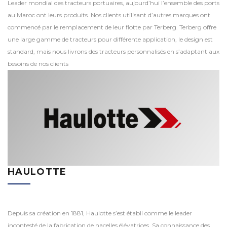
Leader mondial des tracteurs portuaires, aujourd’hui l’ensemble des ports
au Maroc ont leurs produits. Nos clients utilisant d’autres marques ont
commencé par le remplacement de leur flotte par Terberg. Terberg offre
une large gamme de tracteurs pour différente application, le design est
standard, mais nous livrons des tracteurs personnalisés en s’adaptant aux
besoins de nos clients
HAULOTTE
Depuis sa création en 1881, Haulotte s’est établi comme le leader
incontesté de la fabrication de nacelles élévatrices. Sa connaissance des